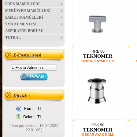
FORS MAMÜLLERİ
MERİDYEN MAMÜLLERİ
SAMET MAMÜLLERİ
SMART MENTEŞE
ASPİRATÖR BORUSU
TUTKAL
HRB 80
E-Posta listesi
TEKNOMER
HERBOY AYAK 8 CM
Dövizler
Euro :
TL
Dolar :
TL
OSK.50
[ Son güncelleme 18.04.2022
TEKNOMER
22:01:08 ]
OSKAR AYAK 5 CM.