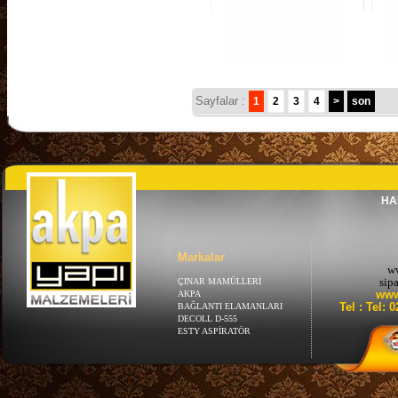
Sayfalar :
1
2
3
4
>
son
HA
Markalar
w
sip
ÇINAR MAMÜLLERİ
www
AKPA
Tel : Tel: 
BAĞLANTI ELAMANLARI
DECOLL D-555
ESTY ASPİRATÖR