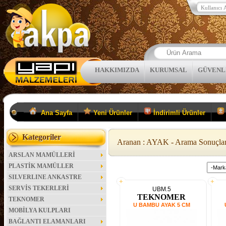
HAKKIMIZDA
KURUMSAL
GÜVENL
Ana Sayfa
Yeni Ürünler
İndirimli Ürünler
Kategoriler
Aranan : AYAK - Arama Sonuçlar
ARSLAN MAMÜLLERİ
PLASTİK MAMÜLLER
SILVERLINE ANKASTRE
SERVİS TEKERLERİ
UBM.5
TEKNOMER
TEKNOMER
U BAMBU AYAK 5 CM
MOBİLYA KULPLARI
BAĞLANTI ELAMANLARI