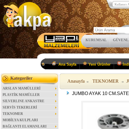
HAKKIMIZDA
KURUMSAL
GÜVENL
Ana Sayfa
Yeni Ürünler
İndi
Kategoriler
Anasayfa
TEKNOMER
ARSLAN MAMÜLLERİ
JUMBO AYAK 10 CM.SAT
PLASTİK MAMÜLLER
SILVERLINE ANKASTRE
SERVİS TEKERLERİ
TEKNOMER
MOBİLYA KULPLARI
BAĞLANTI ELAMANLARI