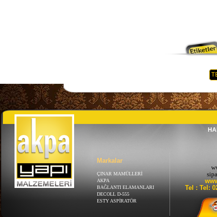
T
HA
Markalar
w
sip
ÇINAR MAMÜLLERİ
www
AKPA
Tel : Tel: 
BAĞLANTI ELAMANLARI
DECOLL D-555
ESTY ASPİRATÖR