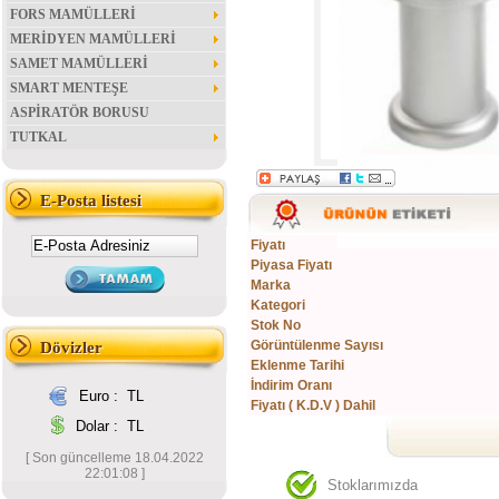
FORS MAMÜLLERİ
MERİDYEN MAMÜLLERİ
SAMET MAMÜLLERİ
SMART MENTEŞE
ASPİRATÖR BORUSU
TUTKAL
E-Posta listesi
Fiyatı
Piyasa Fiyatı
Marka
Kategori
Stok No
Görüntülenme Sayısı
Dövizler
Eklenme Tarihi
İndirim Oranı
Euro :
TL
Fiyatı ( K.D.V ) Dahil
Dolar :
TL
[ Son güncelleme 18.04.2022
22:01:08 ]
Stoklarımızda